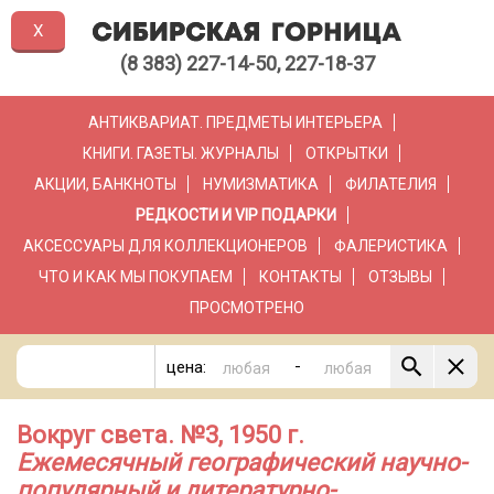
X
(8 383) 227-14-50, 227-18-37
АНТИКВАРИАТ. ПРЕДМЕТЫ ИНТЕРЬЕРА
КНИГИ. ГАЗЕТЫ. ЖУРНАЛЫ
ОТКРЫТКИ
АКЦИИ, БАНКНОТЫ
НУМИЗМАТИКА
ФИЛАТЕЛИЯ
РЕДКОСТИ И VIP ПОДАРКИ
АКСЕССУАРЫ ДЛЯ КОЛЛЕКЦИОНЕРОВ
ФАЛЕРИСТИКА
ЧТО И КАК МЫ ПОКУПАЕМ
КОНТАКТЫ
ОТЗЫВЫ
ПРОСМОТРЕНО
-
цена:
Вокруг света. №3, 1950 г.
Ежемесячный географический научно-
популярный и литературно-