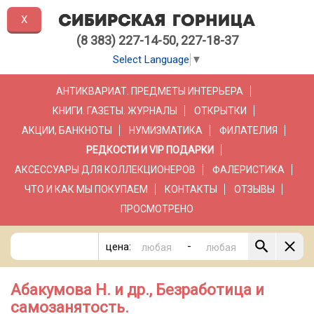
X
(8 383) 227-14-50, 227-18-37
Select Language
▼
АНТИКВАРИАТ. ПРЕДМЕТЫ ИНТЕРЬЕРА
КНИГИ. ГАЗЕТЫ. ЖУРНАЛЫ
ОТКРЫТКИ
АКЦИИ, БАНКНОТЫ
НУМИЗМАТИКА
ФИЛАТЕЛИЯ
РЕДКОСТИ И VIP ПОДАРКИ
АКСЕССУАРЫ ДЛЯ КОЛЛЕКЦИОНЕРОВ
ФАЛЕРИСТИКА
ЧТО И КАК МЫ ПОКУПАЕМ
КОНТАКТЫ
ОТЗЫВЫ
ПРОСМОТРЕНО
-
цена:
Абакумова Н. и др., Безработица и
самозанятость.