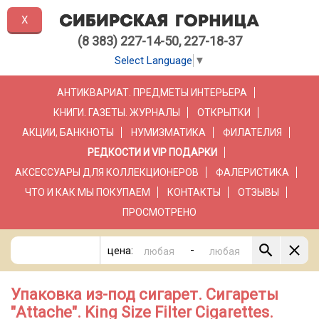
X
(8 383) 227-14-50, 227-18-37
Select Language
▼
АНТИКВАРИАТ. ПРЕДМЕТЫ ИНТЕРЬЕРА
КНИГИ. ГАЗЕТЫ. ЖУРНАЛЫ
ОТКРЫТКИ
АКЦИИ, БАНКНОТЫ
НУМИЗМАТИКА
ФИЛАТЕЛИЯ
РЕДКОСТИ И VIP ПОДАРКИ
АКСЕССУАРЫ ДЛЯ КОЛЛЕКЦИОНЕРОВ
ФАЛЕРИСТИКА
ЧТО И КАК МЫ ПОКУПАЕМ
КОНТАКТЫ
ОТЗЫВЫ
ПРОСМОТРЕНО
-
цена:
Упаковка из-под сигарет. Сигареты
"Attache". King Size Filter Cigarettes.