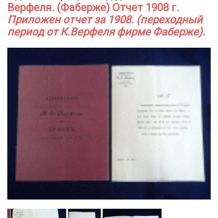
Верфеля. (Фаберже) Отчет 1908 г.
Приложен отчет за 1908. (переходный
период от К.Верфеля фирме Фаберже).