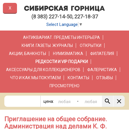
X
(8 383) 227-14-50, 227-18-37
Select Language
▼
АНТИКВАРИАТ. ПРЕДМЕТЫ ИНТЕРЬЕРА
КНИГИ. ГАЗЕТЫ. ЖУРНАЛЫ
ОТКРЫТКИ
АКЦИИ, БАНКНОТЫ
НУМИЗМАТИКА
ФИЛАТЕЛИЯ
РЕДКОСТИ И VIP ПОДАРКИ
АКСЕССУАРЫ ДЛЯ КОЛЛЕКЦИОНЕРОВ
ФАЛЕРИСТИКА
ЧТО И КАК МЫ ПОКУПАЕМ
КОНТАКТЫ
ОТЗЫВЫ
ПРОСМОТРЕНО
-
цена:
Приглашение на общее собрание.
Администрация над делами К. Ф.