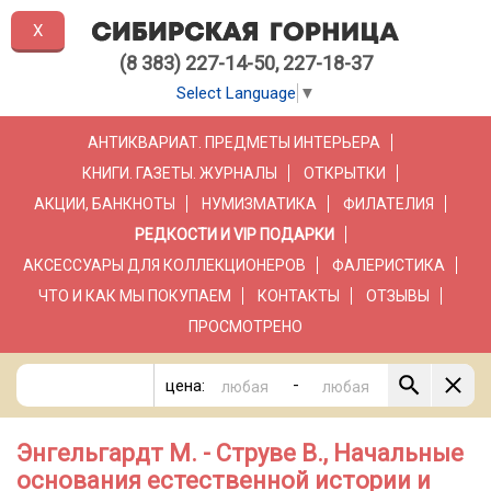
X
(8 383) 227-14-50, 227-18-37
Select Language
▼
АНТИКВАРИАТ. ПРЕДМЕТЫ ИНТЕРЬЕРА
КНИГИ. ГАЗЕТЫ. ЖУРНАЛЫ
ОТКРЫТКИ
АКЦИИ, БАНКНОТЫ
НУМИЗМАТИКА
ФИЛАТЕЛИЯ
РЕДКОСТИ И VIP ПОДАРКИ
АКСЕССУАРЫ ДЛЯ КОЛЛЕКЦИОНЕРОВ
ФАЛЕРИСТИКА
ЧТО И КАК МЫ ПОКУПАЕМ
КОНТАКТЫ
ОТЗЫВЫ
ПРОСМОТРЕНО
-
цена:
Энгельгардт М. - Струве В., Начальные
основания естественной истории и