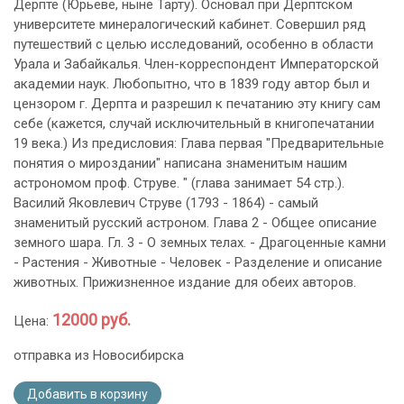
Дерпте (Юрьеве, ныне Тарту). Основал при Дерптском
университете минералогический кабинет. Совершил ряд
путешествий с целью исследований, особенно в области
Урала и Забайкалья. Член-корреспондент Императорской
академии наук. Любопытно, что в 1839 году автор был и
цензором г. Дерпта и разрешил к печатанию эту книгу сам
себе (кажется, случай исключительный в книгопечатании
19 века.) Из предисловия: Глава первая "Предварительные
понятия о мироздании" написана знаменитым нашим
астрономом проф. Струве. " (глава занимает 54 стр.).
Василий Яковлевич Струве (1793 - 1864) - самый
знаменитый русский астроном. Глава 2 - Общее описание
земного шара. Гл. 3 - О земных телах. - Драгоценные камни
- Растения - Животные - Человек - Разделение и описание
животных. Прижизненное издание для обеих авторов.
12000 руб.
Цена:
отправка из Новосибирска
Добавить в корзину