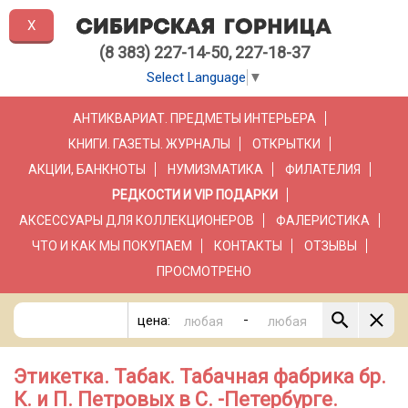
X
(8 383) 227-14-50, 227-18-37
Select Language
▼
АНТИКВАРИАТ. ПРЕДМЕТЫ ИНТЕРЬЕРА
КНИГИ. ГАЗЕТЫ. ЖУРНАЛЫ
ОТКРЫТКИ
АКЦИИ, БАНКНОТЫ
НУМИЗМАТИКА
ФИЛАТЕЛИЯ
РЕДКОСТИ И VIP ПОДАРКИ
АКСЕССУАРЫ ДЛЯ КОЛЛЕКЦИОНЕРОВ
ФАЛЕРИСТИКА
ЧТО И КАК МЫ ПОКУПАЕМ
КОНТАКТЫ
ОТЗЫВЫ
ПРОСМОТРЕНО
-
цена:
Этикетка. Табак. Табачная фабрика бр.
К. и П. Петровых в С. -Петербурге.