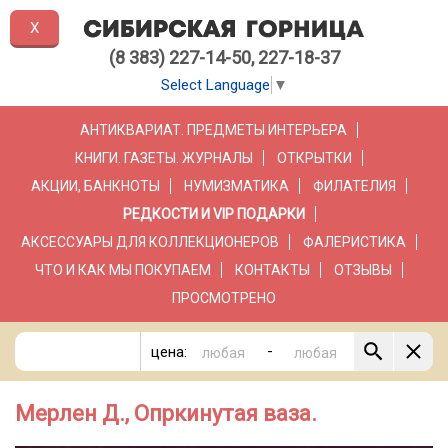
X
(8 383) 227-14-50, 227-18-37
Select Language
▼
АНТИКВАРИАТ. ПРЕДМЕТЫ ИНТЕРЬЕРА
КНИГИ. ГАЗЕТЫ. ЖУРНАЛЫ
ОТКРЫТКИ
АКЦИИ, БАНКНОТЫ
НУМИЗМАТИКА
ФИЛАТЕЛИЯ
РЕДКОСТИ И VIP ПОДАРКИ
АКСЕССУАРЫ ДЛЯ КОЛЛЕКЦИОНЕРОВ
ФАЛЕРИСТИКА
ЧТО И КАК МЫ ПОКУПАЕМ
КОНТАКТЫ
ОТЗЫВЫ
ПРОСМОТРЕНО
-
цена:
Мерлен Д., Опркинутая ваза.