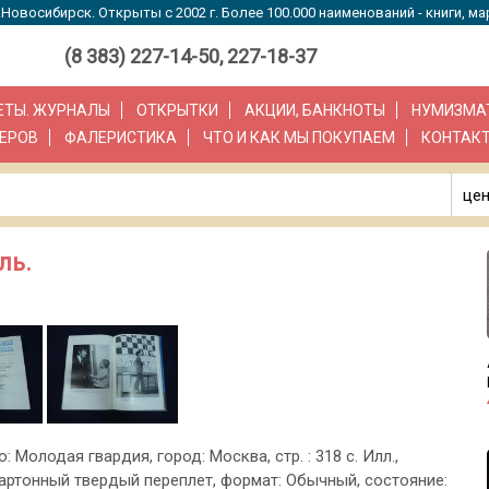
Новосибирск. Открыты с 2002 г. Более 100.000 наименований - книги, ма
(8 383) 227-14-50, 227-18-37
ЗЕТЫ. ЖУРНАЛЫ
ОТКРЫТКИ
АКЦИИ, БАНКНОТЫ
НУМИЗМА
ЕРОВ
ФАЛЕРИСТИКА
ЧТО И КАК МЫ ПОКУПАЕМ
КОНТАК
цен
ль.
о: Молодая гвардия, город: Москва, стр. : 318 с. Илл.,
артонный твердый переплет, формат: Обычный, состояние: