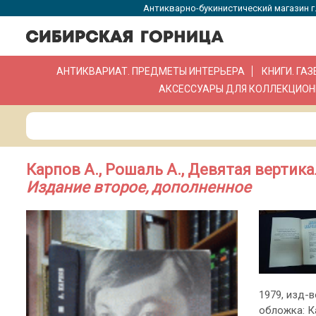
Антикварно-букинистический магазин г.
АНТИКВАРИАТ. ПРЕДМЕТЫ ИНТЕРЬЕРА
КНИГИ. ГА
АКСЕССУАРЫ ДЛЯ КОЛЛЕКЦИОН
Карпов А., Рошаль А., Девятая вертика
Издание второе, дополненное
1979, изд-в
обложка: К