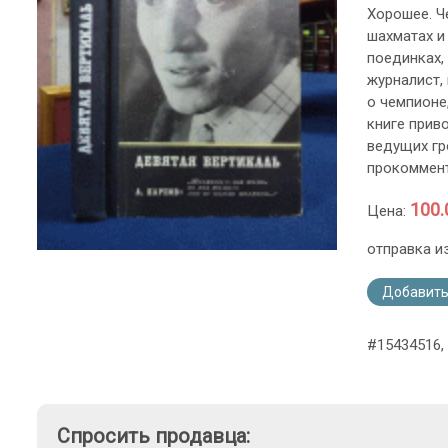
Хорошее. Ч
шахматах и
поединках, 
журналист,
о чемпионе,
книге прив
ведущих гр
прокоммент
100.
Цена:
отправка и
Добавить
#15434516,
Спросить продавца: