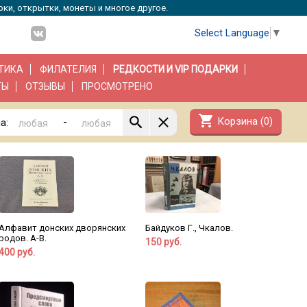
рки, открытки, монеты и многое другое.
Select Language
▼
ТИКА
ФИЛАТЕЛИЯ
РЕДКОСТИ И VIP ПОДАРКИ
ТЫ
ОТЗЫВЫ
ПРОСМОТРЕНО
shopping_cart
Корзина (
0
)
-
а:
Алфавит донских дворянских
Байдуков Г., Чкалов.
родов. А-В.
150 руб.
400 руб.