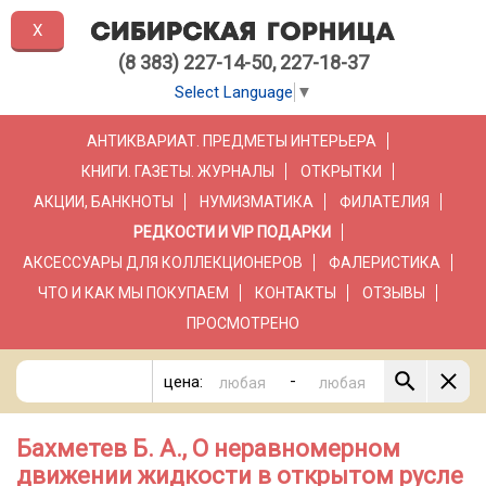
X
(8 383) 227-14-50, 227-18-37
Select Language
▼
АНТИКВАРИАТ. ПРЕДМЕТЫ ИНТЕРЬЕРА
КНИГИ. ГАЗЕТЫ. ЖУРНАЛЫ
ОТКРЫТКИ
АКЦИИ, БАНКНОТЫ
НУМИЗМАТИКА
ФИЛАТЕЛИЯ
РЕДКОСТИ И VIP ПОДАРКИ
АКСЕССУАРЫ ДЛЯ КОЛЛЕКЦИОНЕРОВ
ФАЛЕРИСТИКА
ЧТО И КАК МЫ ПОКУПАЕМ
КОНТАКТЫ
ОТЗЫВЫ
ПРОСМОТРЕНО
-
цена:
Бахметев Б. А., О неравномерном
движении жидкости в открытом русле