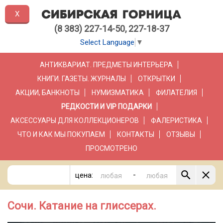
X
(8 383) 227-14-50, 227-18-37
Select Language
▼
АНТИКВАРИАТ. ПРЕДМЕТЫ ИНТЕРЬЕРА
КНИГИ. ГАЗЕТЫ. ЖУРНАЛЫ
ОТКРЫТКИ
АКЦИИ, БАНКНОТЫ
НУМИЗМАТИКА
ФИЛАТЕЛИЯ
РЕДКОСТИ И VIP ПОДАРКИ
АКСЕССУАРЫ ДЛЯ КОЛЛЕКЦИОНЕРОВ
ФАЛЕРИСТИКА
ЧТО И КАК МЫ ПОКУПАЕМ
КОНТАКТЫ
ОТЗЫВЫ
ПРОСМОТРЕНО
-
цена:
Сочи. Катание на глиссерах.