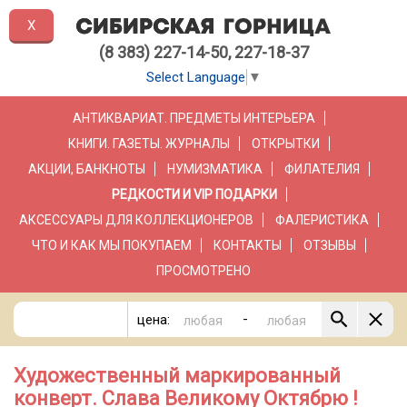
X
(8 383) 227-14-50, 227-18-37
Select Language
▼
АНТИКВАРИАТ. ПРЕДМЕТЫ ИНТЕРЬЕРА
КНИГИ. ГАЗЕТЫ. ЖУРНАЛЫ
ОТКРЫТКИ
АКЦИИ, БАНКНОТЫ
НУМИЗМАТИКА
ФИЛАТЕЛИЯ
РЕДКОСТИ И VIP ПОДАРКИ
АКСЕССУАРЫ ДЛЯ КОЛЛЕКЦИОНЕРОВ
ФАЛЕРИСТИКА
ЧТО И КАК МЫ ПОКУПАЕМ
КОНТАКТЫ
ОТЗЫВЫ
ПРОСМОТРЕНО
-
цена:
Художественный маркированный
конверт. Слава Великому Октябрю !