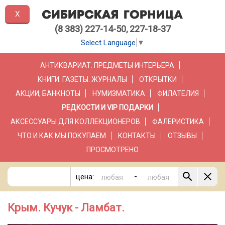
X
(8 383) 227-14-50, 227-18-37
Select Language
▼
АНТИКВАРИАТ. ПРЕДМЕТЫ ИНТЕРЬЕРА
КНИГИ. ГАЗЕТЫ. ЖУРНАЛЫ
ОТКРЫТКИ
АКЦИИ, БАНКНОТЫ
НУМИЗМАТИКА
ФИЛАТЕЛИЯ
РЕДКОСТИ И VIP ПОДАРКИ
АКСЕССУАРЫ ДЛЯ КОЛЛЕКЦИОНЕРОВ
ФАЛЕРИСТИКА
ЧТО И КАК МЫ ПОКУПАЕМ
КОНТАКТЫ
ОТЗЫВЫ
ПРОСМОТРЕНО
-
цена:
Крым. Кучук - Ламбат.