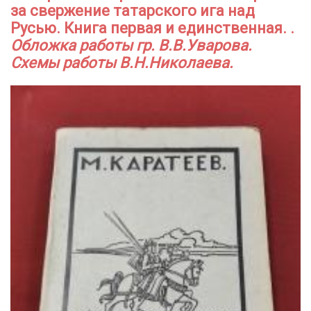
за свержение татарского ига над
Русью. Книга первая и единственная. .
Обложка работы гр. В.В.Уварова.
Схемы работы В.Н.Николаева.