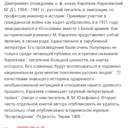
Дмитриевич (псевдоним, н. ф. князь Каратеев-Карачевский
М. Д.), 1904 - 1981 гг., русский писатель в эмиграции, по
профессии инженер и историк. Принимал участие в
гражданской войне как кадет-доброволец и в 1921 году
эвакуировался в Югославию вместе с Белой армией. Как
исторический романист М. Каратеев представляет собой
явление, в своем роде, единственное в зарубежной
литературе. Его произведения были очень популярны не
только среди читающей публики, но и критики называли
Каратеева ``писателем большой ценности, на книгах
которого, без сомнения, будут воспитываться в подлинно
национальном духе многие поколения русских людей``. “С
качествами знающего историка, одаренного
необыкновенной интуицией в отношении нашего далекого
прошлого, Каратеев совмещает крупный литературный
талант`` (писал о нем писатель А. М. Юзефович). Вторую
часть отдельной книгой автору опубликовать не удалось,
несколько глав опубликовано в парижском журнале
"Возрождение". Редкость. Тираж 1400. `