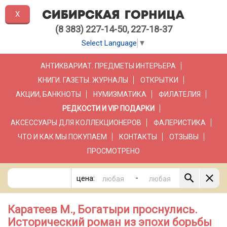
X
(8 383) 227-14-50, 227-18-37
Select Language
▼
АНТИКВАРИАТ. ПРЕДМЕТЫ ИНТЕРЬЕРА
КНИГИ. ГАЗЕТЫ. ЖУРНАЛЫ
ОТКРЫТКИ
АКЦИИ, БАНКНОТЫ
НУМИЗМАТИКА
ФИЛАТЕЛИЯ
РЕДКОСТИ И VIP ПОДАРКИ
АКСЕССУАРЫ ДЛЯ КОЛЛЕКЦИОНЕРОВ
ФАЛЕРИСТИКА
ЧТО И КАК МЫ ПОКУПАЕМ
КОНТАКТЫ
ОТЗЫВЫ
ПРОСМОТРЕНО
-
цена:
Каратеев М., Богатыри проснулись.
Исторический роман из эпохи борьбы