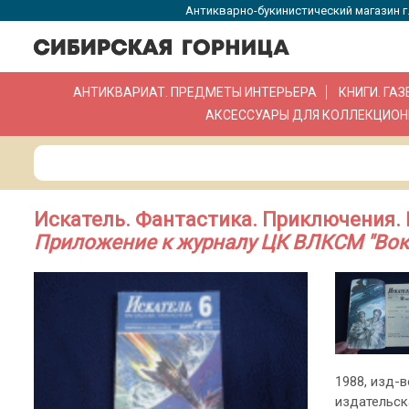
Антикварно-букинистический магазин г.
АНТИКВАРИАТ. ПРЕДМЕТЫ ИНТЕРЬЕРА
КНИГИ. ГА
АКСЕССУАРЫ ДЛЯ КОЛЛЕКЦИОН
Искатель. Фантастика. Приключения. №
Приложение к журналу ЦК ВЛКСМ "Вокр
1988, изд-в
издательск