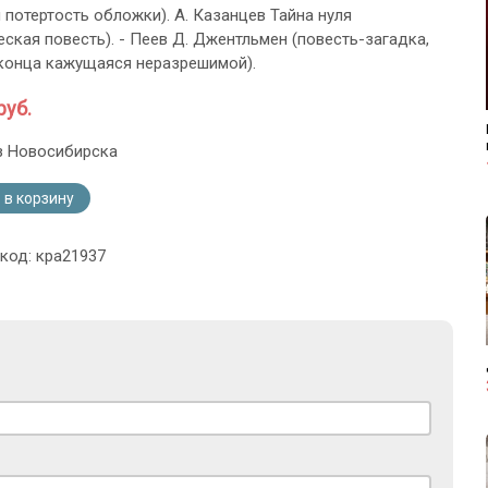
 потертость обложки). А. Казанцев Тайна нуля
еская повесть). - Пеев Д. Джентльмен (повесть-загадка,
конца кажущаяся неразрешимой).
руб.
з Новосибирска
 в корзину
 код: кра21937