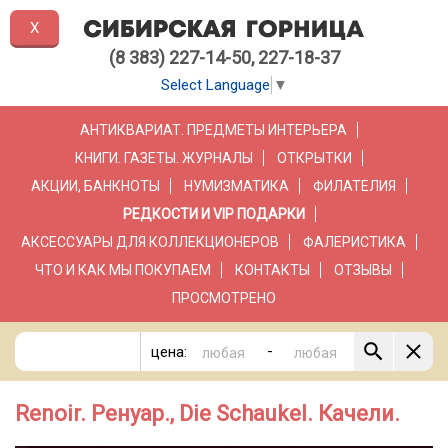
X
(8 383) 227-14-50, 227-18-37
Select Language
▼
АНТИКВАРИАТ. ПРЕДМЕТЫ ИНТЕРЬЕРА
КНИГИ. ГАЗЕТЫ. ЖУРНАЛЫ
ОТКРЫТКИ
АКЦИИ, БАНКНОТЫ
НУМИЗМАТИКА
ФИЛАТЕЛИЯ
РЕДКОСТИ И VIP ПОДАРКИ
АКСЕССУАРЫ ДЛЯ КОЛЛЕКЦИОНЕРОВ
ФАЛЕРИСТИКА
ЧТО И КАК МЫ ПОКУПАЕМ
КОНТАКТЫ
ОТЗЫВЫ
ПРОСМОТРЕНО
-
цена:
Renoir. Ренуар., Die Schaukel. Качели.