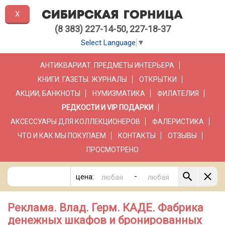
X
(8 383) 227-14-50, 227-18-37
Select Language
▼
АНТИКВАРИАТ. ПРЕДМЕТЫ ИНТЕРЬЕРА
КНИГИ. ГАЗЕТЫ. ЖУРНАЛЫ
ОТКРЫТКИ
АКЦИИ, БАНКНОТЫ
НУМИЗМАТИКА
ФИЛАТЕЛИЯ
РЕДКОСТИ И VIP ПОДАРКИ
АКСЕССУАРЫ ДЛЯ КОЛЛЕКЦИОНЕРОВ
ФАЛЕРИСТИКА
ЧТО И КАК МЫ ПОКУПАЕМ
КОНТАКТЫ
ОТЗЫВЫ
ПРОСМОТРЕНО
-
цена:
Реклама. Влад. Герм. КАДЕ. Фабрика
денежных шкафов и бронированных