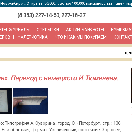
Новосибирск. Открыты с 2002 г. Более 100.000 наименований - книги, ма
(8 383) 227-14-50, 227-18-37
ЗЕТЫ. ЖУРНАЛЫ
ОТКРЫТКИ
АКЦИИ, БАНКНОТЫ
НУМИЗМА
ЕРОВ
ФАЛЕРИСТИКА
ЧТО И КАК МЫ ПОКУПАЕМ
КОНТАК
цен
ях. Перевод с немецкого И.Тюменева.
о: Типография А. Суворина., город: С. -Петербург., стр. : 136
: Без обложки., формат: Увеличенный, состояние: Хорошее,