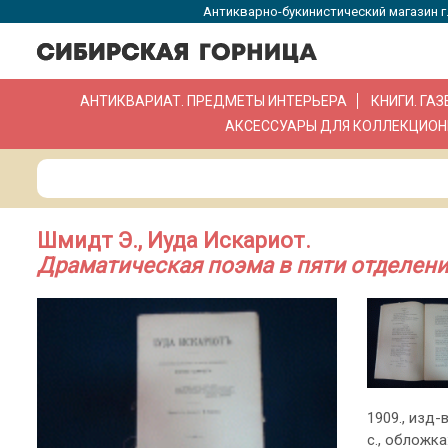
Антикварно-букинистический магазин г.
АНТИКВАРИАТ. ПРЕДМЕТЫ ИНТЕРЬЕРА
КНИГИ. ГА
АКСЕССУАРЫ ДЛЯ КОЛЛЕКЦИОН
Шмидт Э., Иуда Искариот.
Драматическая поэма в пяти отделени
1909., изд-в
с., обложка