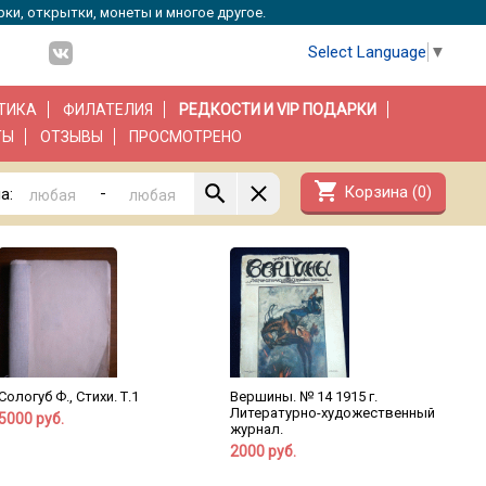
рки, открытки, монеты и многое другое.
Select Language
▼
ТИКА
ФИЛАТЕЛИЯ
РЕДКОСТИ И VIP ПОДАРКИ
ТЫ
ОТЗЫВЫ
ПРОСМОТРЕНО
shopping_cart
Корзина (
0
)
-
а:
Сологуб Ф., Стихи. Т.1
Вершины. № 14 1915 г.
Литературно-художественный
5000 руб.
журнал.
2000 руб.