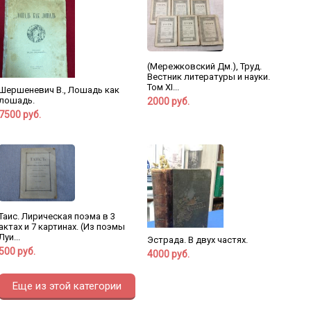
(Мережковский Дм.), Труд.
Вестник литературы и науки.
Том XI...
Шершеневич В., Лошадь как
лошадь.
2000 руб.
7500 руб.
Таис. Лирическая поэма в 3
актах и 7 картинах. (Из поэмы
Луи...
Эстрада. В двух частях.
500 руб.
4000 руб.
Еще из этой категории