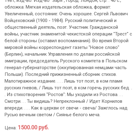
1981, изд-во: Изд-во "Заря", город: Лондон, стр. : 40 с.,
обложка: Мягкая издательская обложка, формат:
Увеличенный, состояние: Очень хорошее. Сергей Львович
Войцеховский (1900 - 1984). Русский политический и
общественный деятель, поэт. Участник Гражданской
войны, участник знаменитой чекистской операции "Трест" с
белой стороны (оставил воспоминания). Во время Второй
мировой войны корреспондент газеты "Новое слово"
(Берлин), начальник Управления по делам российской
эмиграции, председатель Русского комитета в Польском
генерал-губернаторстве (оккупированная немцами часть
Польши). Последний прижизненный сборник стихов.
Малотиражное издание. . . . Лишь тот поэт, в ком пламя
русских гневов, / Лишь тот поэт, в ком горечь русских бед. .
. Из стихотворения "Ростов": Мы уходили из Ростова. . .
Смотри. . . Ты видишь? Непреклонный / Идет Корнилов
впереди. . . . Как в церкви от свечи - свеча/ Зажглось над
Русью вечным светом / Сиянье белого меча.
1500.00 руб.
Цена: