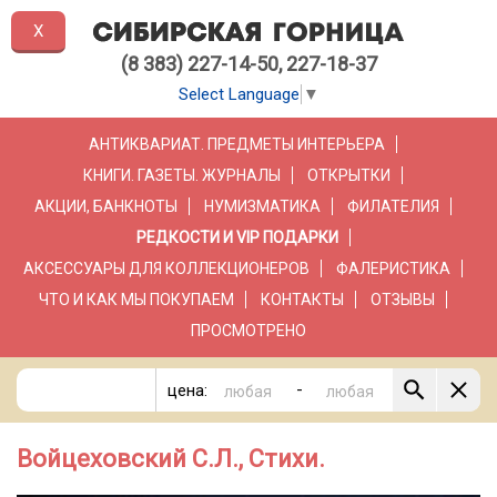
X
(8 383) 227-14-50, 227-18-37
Select Language
▼
АНТИКВАРИАТ. ПРЕДМЕТЫ ИНТЕРЬЕРА
КНИГИ. ГАЗЕТЫ. ЖУРНАЛЫ
ОТКРЫТКИ
АКЦИИ, БАНКНОТЫ
НУМИЗМАТИКА
ФИЛАТЕЛИЯ
РЕДКОСТИ И VIP ПОДАРКИ
АКСЕССУАРЫ ДЛЯ КОЛЛЕКЦИОНЕРОВ
ФАЛЕРИСТИКА
ЧТО И КАК МЫ ПОКУПАЕМ
КОНТАКТЫ
ОТЗЫВЫ
ПРОСМОТРЕНО
-
цена:
Войцеховский С.Л., Стихи.