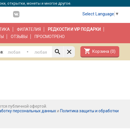
рки, открытки, монеты и многое другое.
Select Language
▼
ТИКА
ФИЛАТЕЛИЯ
РЕДКОСТИ И VIP ПОДАРКИ
ТЫ
ОТЗЫВЫ
ПРОСМОТРЕНО
shopping_cart
Корзина (
0
)
-
а:
ется публичной офертой.
аботку персональных данных
и
Политика защиты и обработки