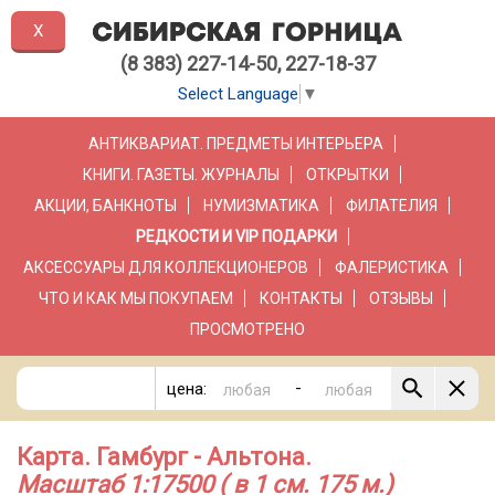
X
(8 383) 227-14-50, 227-18-37
Select Language
▼
АНТИКВАРИАТ. ПРЕДМЕТЫ ИНТЕРЬЕРА
КНИГИ. ГАЗЕТЫ. ЖУРНАЛЫ
ОТКРЫТКИ
АКЦИИ, БАНКНОТЫ
НУМИЗМАТИКА
ФИЛАТЕЛИЯ
РЕДКОСТИ И VIP ПОДАРКИ
АКСЕССУАРЫ ДЛЯ КОЛЛЕКЦИОНЕРОВ
ФАЛЕРИСТИКА
ЧТО И КАК МЫ ПОКУПАЕМ
КОНТАКТЫ
ОТЗЫВЫ
ПРОСМОТРЕНО
-
цена:
Карта. Гамбург - Альтона.
Масштаб 1:17500 ( в 1 см. 175 м.)