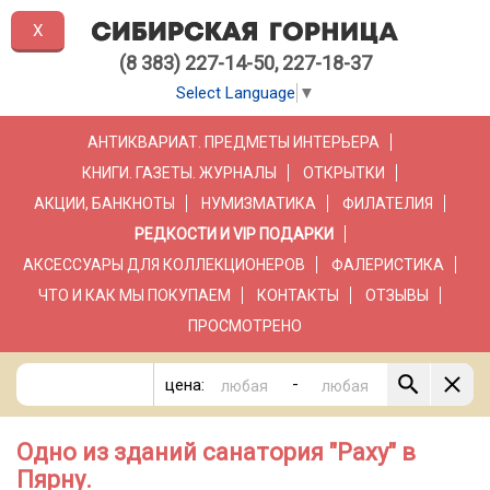
X
(8 383) 227-14-50, 227-18-37
Select Language
▼
АНТИКВАРИАТ. ПРЕДМЕТЫ ИНТЕРЬЕРА
КНИГИ. ГАЗЕТЫ. ЖУРНАЛЫ
ОТКРЫТКИ
АКЦИИ, БАНКНОТЫ
НУМИЗМАТИКА
ФИЛАТЕЛИЯ
РЕДКОСТИ И VIP ПОДАРКИ
АКСЕССУАРЫ ДЛЯ КОЛЛЕКЦИОНЕРОВ
ФАЛЕРИСТИКА
ЧТО И КАК МЫ ПОКУПАЕМ
КОНТАКТЫ
ОТЗЫВЫ
ПРОСМОТРЕНО
-
цена:
Одно из зданий санатория "Paxy" в
Пярну.