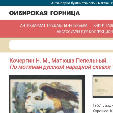
Антикварно-букинистический магазин г.
АНТИКВАРИАТ. ПРЕДМЕТЫ ИНТЕРЬЕРА
КНИГИ. ГА
АКСЕССУАРЫ ДЛЯ КОЛЛЕКЦИОН
Кочергин Н. М., Матюша Пепельный.
По мотивам русской народной сказки
1957 г, изд
Хорошее. К