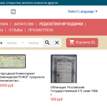
рки, открытки, монеты и многое другое.
Select Language
▼
ТИКА
ФИЛАТЕЛИЯ
РЕДКОСТИ И VIP ПОДАРКИ
ТЫ
ОТЗЫВЫ
ПРОСМОТРЕНО
shopping_cart
Корзина (
0
)
-
а:
Народный Комиссариат
Земледелия РСФСР. Сузунское
лесничество...
5000 руб.
Облигация. Российский
Государственный 5 % заем 1906
г.
500 руб.