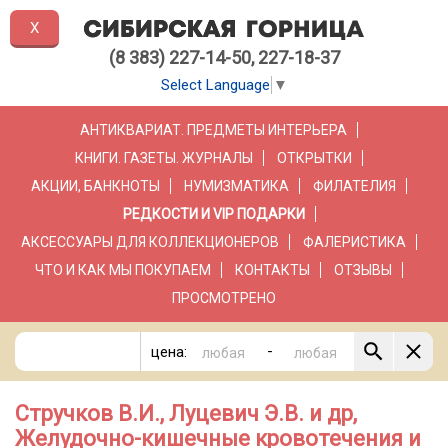
X
(8 383) 227-14-50, 227-18-37
Select Language
▼
АНТИКВАРИАТ. ПРЕДМЕТЫ ИНТЕРЬЕРА
КНИГИ. ГАЗЕТЫ. ЖУРНАЛЫ
ОТКРЫТКИ
АКЦИИ, БАНКНОТЫ
НУМИЗМАТИКА
ФИЛАТЕЛИЯ
РЕДКОСТИ И VIP ПОДАРКИ
АКСЕССУАРЫ ДЛЯ КОЛЛЕКЦИОНЕРОВ
ФАЛЕРИСТИКА
ЧТО И КАК МЫ ПОКУПАЕМ
КОНТАКТЫ
ОТЗЫВЫ
ПРОСМОТРЕНО
-
цена:
Стручков В.И., Луцевич Э.В. и др,
Желудочно-кишечные кровотечения и