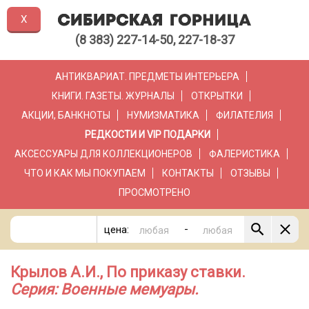
X
(8 383) 227-14-50, 227-18-37
АНТИКВАРИАТ. ПРЕДМЕТЫ ИНТЕРЬЕРА
КНИГИ. ГАЗЕТЫ. ЖУРНАЛЫ
ОТКРЫТКИ
АКЦИИ, БАНКНОТЫ
НУМИЗМАТИКА
ФИЛАТЕЛИЯ
РЕДКОСТИ И VIP ПОДАРКИ
АКСЕССУАРЫ ДЛЯ КОЛЛЕКЦИОНЕРОВ
ФАЛЕРИСТИКА
ЧТО И КАК МЫ ПОКУПАЕМ
КОНТАКТЫ
ОТЗЫВЫ
ПРОСМОТРЕНО
-
цена:
Крылов А.И., По приказу ставки.
Серия: Военные мемуары.