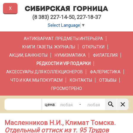
X
(8 383) 227-14-50, 227-18-37
Select Language
▼
АНТИКВАРИАТ. ПРЕДМЕТЫ ИНТЕРЬЕРА
КНИГИ. ГАЗЕТЫ. ЖУРНАЛЫ
ОТКРЫТКИ
АКЦИИ, БАНКНОТЫ
НУМИЗМАТИКА
ФИЛАТЕЛИЯ
РЕДКОСТИ И VIP ПОДАРКИ
АКСЕССУАРЫ ДЛЯ КОЛЛЕКЦИОНЕРОВ
ФАЛЕРИСТИКА
ЧТО И КАК МЫ ПОКУПАЕМ
КОНТАКТЫ
ОТЗЫВЫ
ПРОСМОТРЕНО
-
цена:
Масленников Н.И., Климат Томска.
Отдельный оттиск из т. 95 Трудов