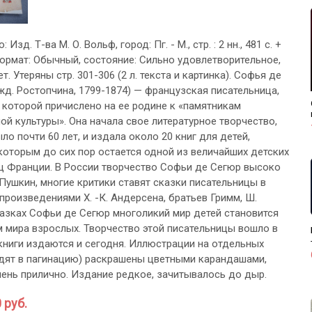
: Изд. Т-ва М. О. Вольф, город: Пг. - М., стр. : 2 нн., 481 с. +
 формат: Обычный, состояние: Сильно удовлетворительное,
т. Утеряны стр. 301-306 (2 л. текста и картинка). Софья де
жд. Ростопчина, 1799-1874) — французская писательница,
 которой причислено на ее родине к «памятникам
ой культуры». Она начала свое литературное творчество,
ло почти 60 лет, и издала около 20 книг для детей,
которым до сих пор остается одной из величайших детских
ц Франции. В России творчество Софьи де Сегюр высоко
 Пушкин, многие критики ставят сказки писательницы в
 произведениями Х. -К. Андерсена, братьев Гримм, Ш.
казках Софьи де Сегюр многоликий мир детей становится
 мира взрослых. Творчество этой писательницы вошло в
е книги издаются и сегодня. Иллюстрации на отдельных
одят в пагинацию) раскрашены цветными карандашами,
чень прилично. Издание редкое, зачитывалось до дыр.
 руб.