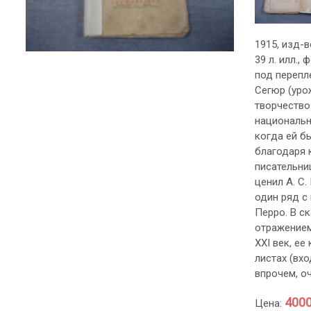
1915, изд-во
39 л. илл.,
под перепле
Сегюр (уро
творчество
национальн
когда ей бы
благодаря 
писательни
ценил А. С.
один ряд с
Перро. В с
отражением
XXI век, е
листах (вх
впрочем, о
4000
Цена: