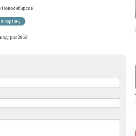
з Новосибирска
 в корзину
 код: pod2862