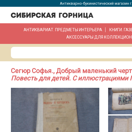
Антикварно-букинистический магазин г.
АНТИКВАРИАТ. ПРЕДМЕТЫ ИНТЕРЬЕРА
КНИГИ. ГА
АКСЕССУАРЫ ДЛЯ КОЛЛЕКЦИОН
Сегюр Софья., Добрый маленький черт
Повесть для детей. С иллюстрациями 