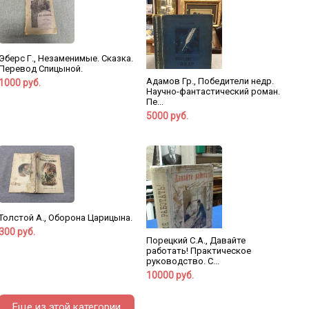
Эберс Г., Незаменимые. Сказка.
Перевод Спицыной.
Адамов Гр., Победители недр.
1000 руб.
Научно-фантастический роман.
Пе...
5000 руб.
Толстой А., Оборона Царицына.
300 руб.
Порецкий С.А., Давайте
работать! Практическое
руководство. С...
10000 руб.
Еще из этой категории