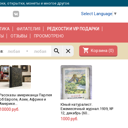
рки, открытки, монеты и многое другое.
Select Language
▼
ТИКА
ФИЛАТЕЛИЯ
РЕДКОСТИ И VIP ПОДАРКИ
ТЫ
ОТЗЫВЫ
ПРОСМОТРЕНО
shopping_cart
Корзина (
0
)
-
а:
Рассказы американца Парлея
об Европе, Азии, Африке и
Америке...
Юный натуралист.
Ежемесячный журнал.1939, №
10000 руб.
12, декабрь (60...
1000 руб.