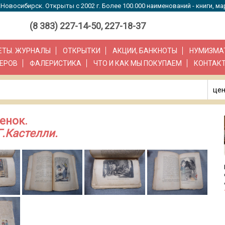
Новосибирск. Открыты с 2002 г. Более 100.000 наименований - книги, ма
(8 383) 227-14-50, 227-18-37
ЗЕТЫ. ЖУРНАЛЫ
ОТКРЫТКИ
АКЦИИ, БАНКНОТЫ
НУМИЗМА
ЕРОВ
ФАЛЕРИСТИКА
ЧТО И КАК МЫ ПОКУПАЕМ
КОНТАК
цен
енок.
Г.Кастелли.