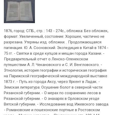
1876, город: СПБ., стр. : 143 - 274с., обложка: Без обложек,
формат: Увеличенный, состояние: Хорошее, частично не
разрезана. Утеряны изд. обложки. . Продолжающаяся
пагинация. Ю. А. Сосновский. Экспедиция в Китай в 1874 -
75 гг. - Святки в среде купцов и мещан города Казани. -
Предварительный отчет о Ленско-Оленекском
путешествии А. Л. Чекановского и С. И. Венгловского. -
Этнология, история географии и историческая география
на Парижской географической международной выставке
1873 г. - Путь из города Аксу, через Яркент в Ладак. -
Земская литература: Осушение болот в северной части
Рязанской губернии. - О мерах по сохранению лесов в
Рязанской губернии. - О знахарях в Орловском уезде
Вятской губернии. - Исследование вод Ижевского завода.
- Романовские и пошехонские портные в Ростовском