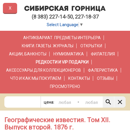
X
(8 383) 227-14-50, 227-18-37
Select Language
▼
АНТИКВАРИАТ. ПРЕДМЕТЫ ИНТЕРЬЕРА
КНИГИ. ГАЗЕТЫ. ЖУРНАЛЫ
ОТКРЫТКИ
АКЦИИ, БАНКНОТЫ
НУМИЗМАТИКА
ФИЛАТЕЛИЯ
РЕДКОСТИ И VIP ПОДАРКИ
АКСЕССУАРЫ ДЛЯ КОЛЛЕКЦИОНЕРОВ
ФАЛЕРИСТИКА
ЧТО И КАК МЫ ПОКУПАЕМ
КОНТАКТЫ
ОТЗЫВЫ
ПРОСМОТРЕНО
-
цена:
Географические известия. Том XII.
Выпуск второй. 1876 г.