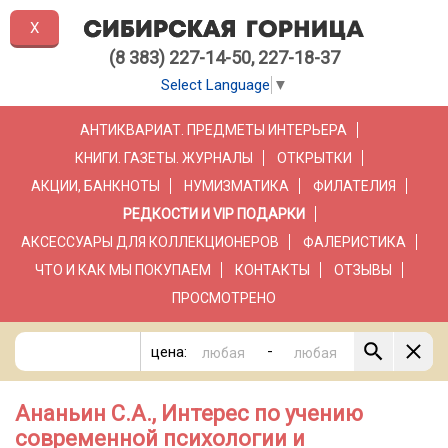
X
(8 383) 227-14-50, 227-18-37
Select Language
▼
АНТИКВАРИАТ. ПРЕДМЕТЫ ИНТЕРЬЕРА
КНИГИ. ГАЗЕТЫ. ЖУРНАЛЫ
ОТКРЫТКИ
АКЦИИ, БАНКНОТЫ
НУМИЗМАТИКА
ФИЛАТЕЛИЯ
РЕДКОСТИ И VIP ПОДАРКИ
АКСЕССУАРЫ ДЛЯ КОЛЛЕКЦИОНЕРОВ
ФАЛЕРИСТИКА
ЧТО И КАК МЫ ПОКУПАЕМ
КОНТАКТЫ
ОТЗЫВЫ
ПРОСМОТРЕНО
-
цена:
Ананьин С.А., Интерес по учению
современной психологии и