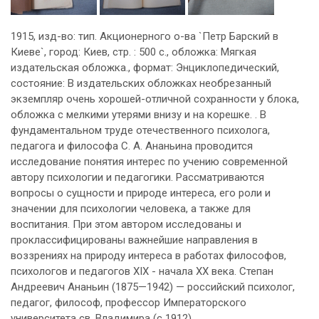
1915, изд-во: тип. Акционерного о-ва `Петр Барский в
Киеве`, город: Киев, стр. : 500 с., обложка: Мягкая
издательская обложка., формат: Энциклопедический,
состояние: В издательских обложках необрезанный
экземпляр очень хорошей-отличной сохранности у блока,
обложка с мелкими утерями внизу и на корешке. . В
фундаментальном труде отечественного психолога,
педагога и философа С. А. Ананьина проводится
исследование понятия интерес по учению современной
автору психологии и педагогики. Рассматриваются
вопросы о сущности и природе интереса, его роли и
значении для психологии человека, а также для
воспитания. При этом автором исследованы и
проклассифицированы важнейшие направления в
воззрениях на природу интереса в работах философов,
психологов и педагогов XIX - начала XX века. Степан
Андреевич Ананьин (1875—1942) — российский психолог,
педагог, философ, профессор Императорского
университета св. Владимира (с 1912).