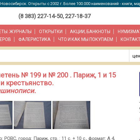
Новосибирск. Открыты с 2002 г. Более 100.000 наименований - книги, ма
(8 383) 227-14-50, 227-18-37
ЗЕТЫ. ЖУРНАЛЫ
ОТКРЫТКИ
АКЦИИ, БАНКНОТЫ
НУМИЗМА
ЕРОВ
ФАЛЕРИСТИКА
ЧТО И КАК МЫ ПОКУПАЕМ
КОНТАК
цен
ень № 199 и № 200 . Париж, 1 и 15
 и крестьянство.
ашинописи.
: РОВС, город: Париж, стр. : 11 с. + 10 с., формат: А 4,