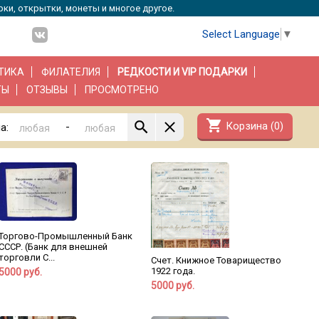
рки, открытки, монеты и многое другое.
Select Language
▼
ТИКА
ФИЛАТЕЛИЯ
РЕДКОСТИ И VIP ПОДАРКИ
ТЫ
ОТЗЫВЫ
ПРОСМОТРЕНО
shopping_cart
Корзина (
0
)
-
а:
Торгово-Промышленный Банк
СССР. (Банк для внешней
торговли С...
Счет. Книжное Товарищество
1922 года.
5000 руб.
5000 руб.