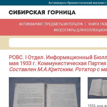
Антикварно-букинистический магазин г.
АНТИКВАРИАТ. ПРЕДМЕТЫ ИНТЕРЬЕРА
КНИГИ. ГА
АКСЕССУАРЫ ДЛЯ КОЛЛЕКЦИОН
РОВС. I Отдел. Информационный Бюллет
мая 1933 г. Коммунистическая Партия
Составлен М.А.Критским. Ротатор с м
1933, изд-во