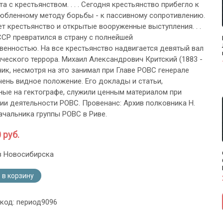
а с крестьянством. . . . Сегодня крестьянство прибегло к
юбленному методу борьбы - к пассивному сопротивлению.
ует крестьянство и открытые вооруженные выступления. . .
СР превратился в страну с полнейшей
венностью. На все крестьянство надвигается девятый вал
ческого террора. Михаил Александрович Критский (1883 -
чик, несмотря на это занимал при Главе РОВС генерале
чень видное положение. Его доклады и статьи,
ые на гектографе, служили ценным материалом при
ии деятельности РОВС. Провенанс: Архив полковника Н.
ачальника группы РОВС в Риве.
 руб.
з Новосибирска
 в корзину
 код: период9096