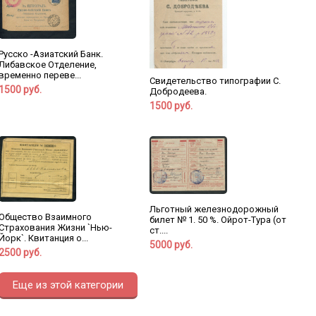
Русско -Азиатский Банк.
Либавское Отделение,
временно переве...
Свидетельство типографии С.
1500 руб.
Добродеева.
1500 руб.
Льготный железнодорожный
Общество Взаимного
билет № 1. 50 %. Ойрот-Тура (от
Страхования Жизни `Нью-
ст....
Йорк`. Квитанция о...
5000 руб.
2500 руб.
Еще из этой категории