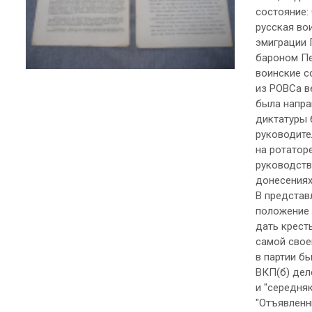
состояние:
русская вои
эмиграции 
бароном Пе
воинские с
из РОВСа в
была напра
диктатуры 
руководите
на ротатор
руководств
донесениях
В представ
положение 
дать кресть
самой свое
в партии б
ВКП(б) деле
и "середня
"Отъявленны