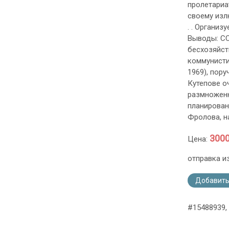
пролетариат
своему изл
. . Организ
Выводы: СС
бесхозяйст
коммунисти
1969), пору
Кутепове о
размноженн
планирован
Фролова, н
3000
Цена:
отправка и
Добавить
#15488939,