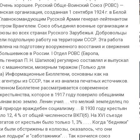
 Очень хорошее. Русский Обще-Воинский Союз (РОВС) —
нская организация, созданная 1 сентября 1924 г. в Белой
Главнокомандующим Русской Армии генерал-лейтенантом
тром Врангелем. Союз объединял военные организации и
оюзы во всех странах Русского Зарубежья. Добровольцы
ели подпольную работу на территории СССР. Эта работа
влена на подготовку вооруженного восстания и свержения
большевиков в России. I Отдел РОВС (Европа,
ль генерал П. Н. Шатилов) регулярно составлял и выпускал
е с машинописи, мизерным тиражом (Только для
а) Информационные Бюллетени, основаны как на
 агентуры из СССР, так и из анализа печатных источников.
ленном Бюллетене рассматривается современное
крестьянства, которое в 1917 году поверило обещаниям
янам всю землю. Ленин учил. . . что мелкий земледелец по
й природе враждебен социализму. . . В 1930 году крестьян
ыло 12, 4 % от общей численности ВКП(б). На XVI съезде
гатов от крестьян было только 1, 3% . . . . Когда "бедняки"
ки были обстрижены в колхозы, оказалось, что они
е лодыри" и "саботажники". . . Так кончился союз