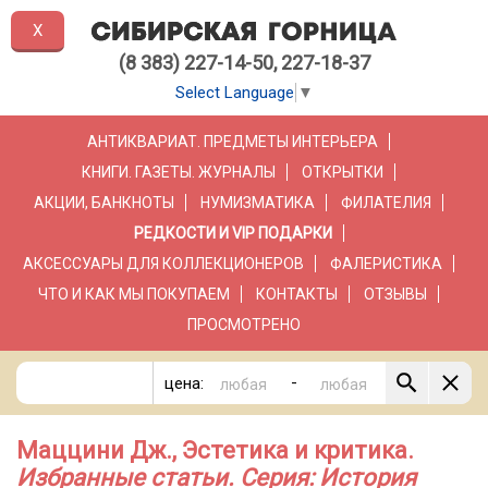
X
(8 383) 227-14-50, 227-18-37
Select Language
▼
АНТИКВАРИАТ. ПРЕДМЕТЫ ИНТЕРЬЕРА
КНИГИ. ГАЗЕТЫ. ЖУРНАЛЫ
ОТКРЫТКИ
АКЦИИ, БАНКНОТЫ
НУМИЗМАТИКА
ФИЛАТЕЛИЯ
РЕДКОСТИ И VIP ПОДАРКИ
АКСЕССУАРЫ ДЛЯ КОЛЛЕКЦИОНЕРОВ
ФАЛЕРИСТИКА
ЧТО И КАК МЫ ПОКУПАЕМ
КОНТАКТЫ
ОТЗЫВЫ
ПРОСМОТРЕНО
-
цена:
Маццини Дж., Эстетика и критика.
Избранные статьи. Серия: История