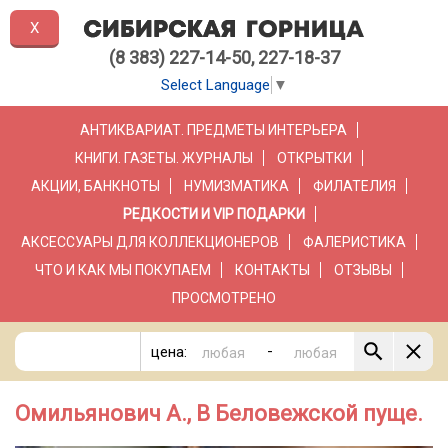
X
(8 383) 227-14-50, 227-18-37
Select Language
▼
АНТИКВАРИАТ. ПРЕДМЕТЫ ИНТЕРЬЕРА
КНИГИ. ГАЗЕТЫ. ЖУРНАЛЫ
ОТКРЫТКИ
АКЦИИ, БАНКНОТЫ
НУМИЗМАТИКА
ФИЛАТЕЛИЯ
РЕДКОСТИ И VIP ПОДАРКИ
АКСЕССУАРЫ ДЛЯ КОЛЛЕКЦИОНЕРОВ
ФАЛЕРИСТИКА
ЧТО И КАК МЫ ПОКУПАЕМ
КОНТАКТЫ
ОТЗЫВЫ
ПРОСМОТРЕНО
-
цена:
Омильянович А., В Беловежской пуще.