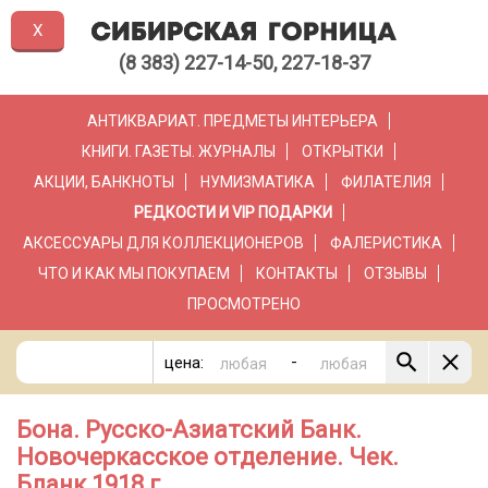
X
(8 383) 227-14-50, 227-18-37
АНТИКВАРИАТ. ПРЕДМЕТЫ ИНТЕРЬЕРА
КНИГИ. ГАЗЕТЫ. ЖУРНАЛЫ
ОТКРЫТКИ
АКЦИИ, БАНКНОТЫ
НУМИЗМАТИКА
ФИЛАТЕЛИЯ
РЕДКОСТИ И VIP ПОДАРКИ
АКСЕССУАРЫ ДЛЯ КОЛЛЕКЦИОНЕРОВ
ФАЛЕРИСТИКА
ЧТО И КАК МЫ ПОКУПАЕМ
КОНТАКТЫ
ОТЗЫВЫ
ПРОСМОТРЕНО
-
цена:
Бона. Русско-Азиатский Банк.
Новочеркасское отделение. Чек.
Бланк 1918 г.