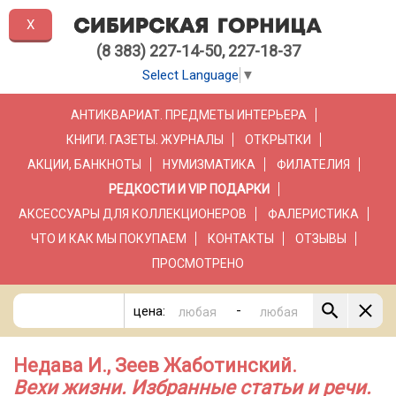
X
(8 383) 227-14-50, 227-18-37
Select Language
▼
АНТИКВАРИАТ. ПРЕДМЕТЫ ИНТЕРЬЕРА
КНИГИ. ГАЗЕТЫ. ЖУРНАЛЫ
ОТКРЫТКИ
АКЦИИ, БАНКНОТЫ
НУМИЗМАТИКА
ФИЛАТЕЛИЯ
РЕДКОСТИ И VIP ПОДАРКИ
АКСЕССУАРЫ ДЛЯ КОЛЛЕКЦИОНЕРОВ
ФАЛЕРИСТИКА
ЧТО И КАК МЫ ПОКУПАЕМ
КОНТАКТЫ
ОТЗЫВЫ
ПРОСМОТРЕНО
-
цена:
Недава И., Зеев Жаботинский.
Вехи жизни. Избранные статьи и речи.