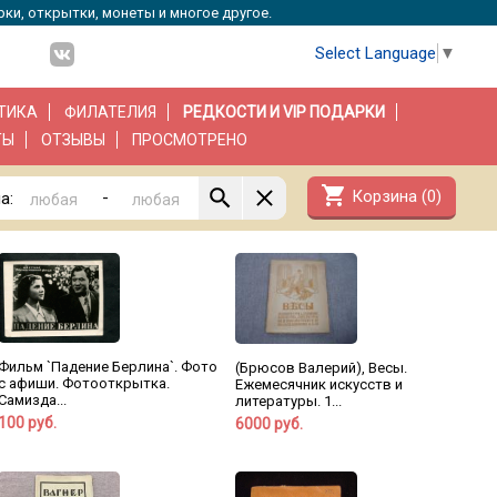
рки, открытки, монеты и многое другое.
Select Language
▼
ТИКА
ФИЛАТЕЛИЯ
РЕДКОСТИ И VIP ПОДАРКИ
ТЫ
ОТЗЫВЫ
ПРОСМОТРЕНО
shopping_cart
Корзина (
0
)
-
а:
Фильм `Падение Берлина`. Фото
(Брюсов Валерий), Весы.
с афиши. Фотооткрытка.
Ежемесячник искусств и
Самизда...
литературы. 1...
100 руб.
6000 руб.