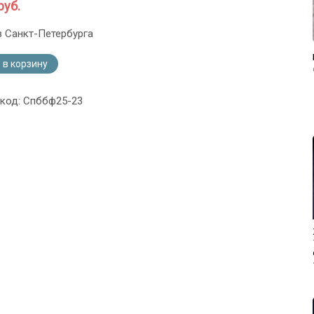
руб.
з Санкт-Петербурга
 в корзину
 код: Спббф25-23