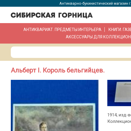
Антикварно-букинистический магазин г.
АНТИКВАРИАТ. ПРЕДМЕТЫ ИНТЕРЬЕРА
КНИГИ. ГА
АКСЕССУАРЫ ДЛЯ КОЛЛЕКЦИОН
Альберт I. Король бельгийцев.
1914, изд-в
Коллекцио