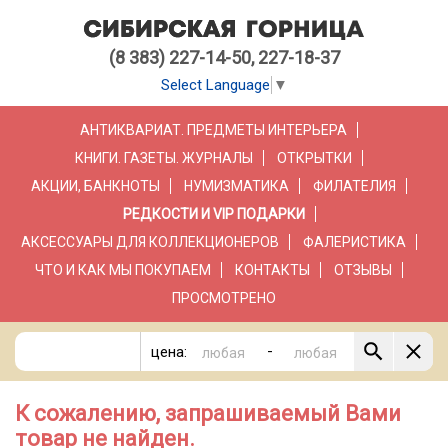
(8 383) 227-14-50, 227-18-37
Select Language
▼
АНТИКВАРИАТ. ПРЕДМЕТЫ ИНТЕРЬЕРА
КНИГИ. ГАЗЕТЫ. ЖУРНАЛЫ
ОТКРЫТКИ
АКЦИИ, БАНКНОТЫ
НУМИЗМАТИКА
ФИЛАТЕЛИЯ
РЕДКОСТИ И VIP ПОДАРКИ
АКСЕССУАРЫ ДЛЯ КОЛЛЕКЦИОНЕРОВ
ФАЛЕРИСТИКА
ЧТО И КАК МЫ ПОКУПАЕМ
КОНТАКТЫ
ОТЗЫВЫ
ПРОСМОТРЕНО
-
цена:
К сожалению, запрашиваемый Вами
товар не найден.