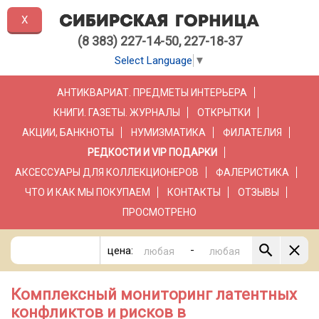
X
(8 383) 227-14-50, 227-18-37
Select Language
▼
АНТИКВАРИАТ. ПРЕДМЕТЫ ИНТЕРЬЕРА
КНИГИ. ГАЗЕТЫ. ЖУРНАЛЫ
ОТКРЫТКИ
АКЦИИ, БАНКНОТЫ
НУМИЗМАТИКА
ФИЛАТЕЛИЯ
РЕДКОСТИ И VIP ПОДАРКИ
АКСЕССУАРЫ ДЛЯ КОЛЛЕКЦИОНЕРОВ
ФАЛЕРИСТИКА
ЧТО И КАК МЫ ПОКУПАЕМ
КОНТАКТЫ
ОТЗЫВЫ
ПРОСМОТРЕНО
-
цена:
Комплексный мониторинг латентных
конфликтов и рисков в