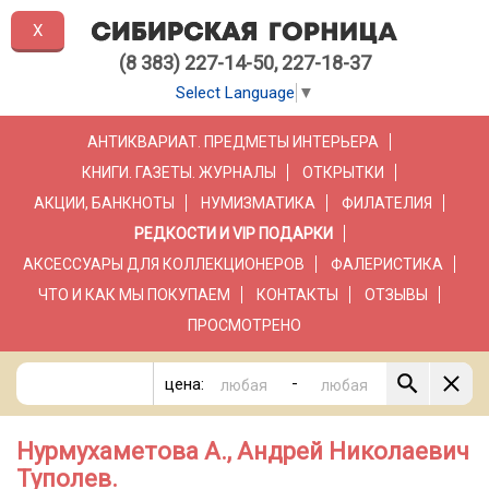
X
(8 383) 227-14-50, 227-18-37
Select Language
▼
АНТИКВАРИАТ. ПРЕДМЕТЫ ИНТЕРЬЕРА
КНИГИ. ГАЗЕТЫ. ЖУРНАЛЫ
ОТКРЫТКИ
АКЦИИ, БАНКНОТЫ
НУМИЗМАТИКА
ФИЛАТЕЛИЯ
РЕДКОСТИ И VIP ПОДАРКИ
АКСЕССУАРЫ ДЛЯ КОЛЛЕКЦИОНЕРОВ
ФАЛЕРИСТИКА
ЧТО И КАК МЫ ПОКУПАЕМ
КОНТАКТЫ
ОТЗЫВЫ
ПРОСМОТРЕНО
-
цена:
Нурмухаметова А., Андрей Николаевич
Туполев.