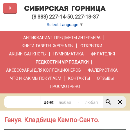
X
(8 383) 227-14-50, 227-18-37
Select Language
▼
АНТИКВАРИАТ. ПРЕДМЕТЫ ИНТЕРЬЕРА
КНИГИ. ГАЗЕТЫ. ЖУРНАЛЫ
ОТКРЫТКИ
АКЦИИ, БАНКНОТЫ
НУМИЗМАТИКА
ФИЛАТЕЛИЯ
РЕДКОСТИ И VIP ПОДАРКИ
АКСЕССУАРЫ ДЛЯ КОЛЛЕКЦИОНЕРОВ
ФАЛЕРИСТИКА
ЧТО И КАК МЫ ПОКУПАЕМ
КОНТАКТЫ
ОТЗЫВЫ
ПРОСМОТРЕНО
-
цена:
Генуя. Кладбище Кампо-Санто.