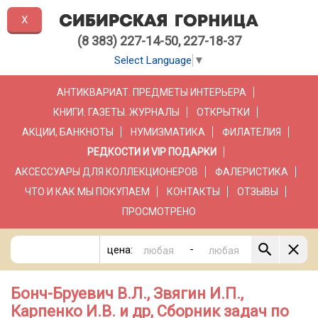
X
(8 383) 227-14-50, 227-18-37
Select Language
▼
АНТИКВАРИАТ. ПРЕДМЕТЫ ИНТЕРЬЕРА
КНИГИ. ГАЗЕТЫ. ЖУРНАЛЫ
ОТКРЫТКИ
АКЦИИ, БАНКНОТЫ
НУМИЗМАТИКА
ФИЛАТЕЛИЯ
РЕДКОСТИ И VIP ПОДАРКИ
АКСЕССУАРЫ ДЛЯ КОЛЛЕКЦИОНЕРОВ
ФАЛЕРИСТИКА
ЧТО И КАК МЫ ПОКУПАЕМ
КОНТАКТЫ
ОТЗЫВЫ
ПРОСМОТРЕНО
-
цена:
Бонч-Бруевич В.Л., Звягин И.П.,
Карпенко И.В. и др, Сборник задач по