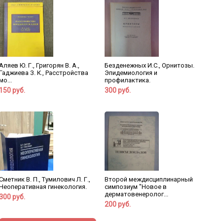
Аляев Ю. Г., Григорян В. А.,
Безденежных И.С., Орнитозы.
Гаджиева З. К., Расстройства
Эпидемиология и
мо...
профилактика.
150 руб.
300 руб.
Сметник В. П., Тумилович Л. Г.,
Второй междисциплинарный
Неоперативная гинекология.
симпозиум "Новое в
дерматовенеролог...
300 руб.
200 руб.