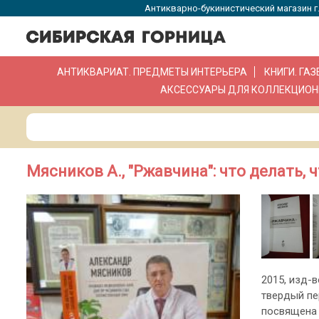
Антикварно-букинистический магазин г.
АНТИКВАРИАТ. ПРЕДМЕТЫ ИНТЕРЬЕРА
КНИГИ. ГА
АКСЕССУАРЫ ДЛЯ КОЛЛЕКЦИОН
Мясников А., "Ржавчина": что делать, 
2015, изд-в
твердый пе
посвящена 