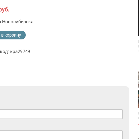
руб.
з Новосибирска
 в корзину
 код: кра29749