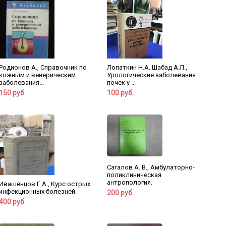
Родионов А., Справочник по
Лопаткин Н.А. Шабад А.Л.,
кожным и венерическим
Урологические заболевания
заболевания...
почек у ...
150 руб.
100 руб.
Сагалов А. В., Амбулаторно-
поликлиническая
антропология.
Ивашенцов Г.А., Курс острых
инфекционных болезней.
200 руб.
400 руб.