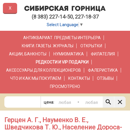
X
(8 383) 227-14-50, 227-18-37
Select Language
▼
АНТИКВАРИАТ. ПРЕДМЕТЫ ИНТЕРЬЕРА
КНИГИ. ГАЗЕТЫ. ЖУРНАЛЫ
ОТКРЫТКИ
АКЦИИ, БАНКНОТЫ
НУМИЗМАТИКА
ФИЛАТЕЛИЯ
РЕДКОСТИ И VIP ПОДАРКИ
АКСЕССУАРЫ ДЛЯ КОЛЛЕКЦИОНЕРОВ
ФАЛЕРИСТИКА
ЧТО И КАК МЫ ПОКУПАЕМ
КОНТАКТЫ
ОТЗЫВЫ
ПРОСМОТРЕНО
-
цена:
Герцен А. Г., Науменко В. Е.,
Шведчикова Т. Ю., Население Дороса-