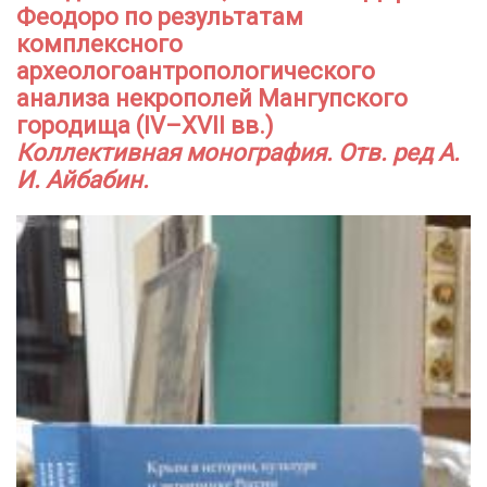
Феодоро по результатам
комплексного
археологоантропологического
анализа некрополей Мангупского
городища (IV–XVII вв.)
Коллективная монография. Отв. ред А.
И. Айбабин.