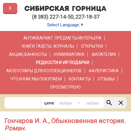
X
(8 383) 227-14-50, 227-18-37
Select Language
▼
АНТИКВАРИАТ. ПРЕДМЕТЫ ИНТЕРЬЕРА
КНИГИ. ГАЗЕТЫ. ЖУРНАЛЫ
ОТКРЫТКИ
АКЦИИ, БАНКНОТЫ
НУМИЗМАТИКА
ФИЛАТЕЛИЯ
РЕДКОСТИ И VIP ПОДАРКИ
АКСЕССУАРЫ ДЛЯ КОЛЛЕКЦИОНЕРОВ
ФАЛЕРИСТИКА
ЧТО И КАК МЫ ПОКУПАЕМ
КОНТАКТЫ
ОТЗЫВЫ
ПРОСМОТРЕНО
-
цена:
Гончаров И. А., Обыкновенная история.
Роман.