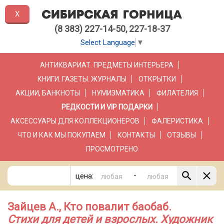
X
(8 383) 227-14-50, 227-18-37
Select Language
▼
АНТИКВАРИАТ. ПРЕДМЕТЫ ИНТЕРЬЕРА
КНИГИ. ГАЗЕТЫ. ЖУРНАЛЫ
ОТКРЫТКИ
АКЦИИ, БАНКНОТЫ
НУМИЗМАТИКА
ФИЛАТЕЛИЯ
РЕДКОСТИ И VIP ПОДАРКИ
АКСЕССУАРЫ ДЛЯ КОЛЛЕКЦИОНЕРОВ
ФАЛЕРИСТИКА
ЧТО И КАК МЫ ПОКУПАЕМ
КОНТАКТЫ
ОТЗЫВЫ
ПРОСМОТРЕНО
-
цена:
Зайцев А., Кто повалит баобаб.
Стихи для детей и взрослых. Художник