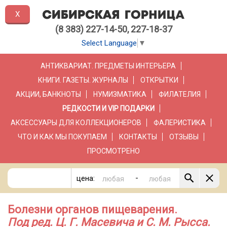
X
(8 383) 227-14-50, 227-18-37
Select Language
▼
АНТИКВАРИАТ. ПРЕДМЕТЫ ИНТЕРЬЕРА
КНИГИ. ГАЗЕТЫ. ЖУРНАЛЫ
ОТКРЫТКИ
АКЦИИ, БАНКНОТЫ
НУМИЗМАТИКА
ФИЛАТЕЛИЯ
РЕДКОСТИ И VIP ПОДАРКИ
АКСЕССУАРЫ ДЛЯ КОЛЛЕКЦИОНЕРОВ
ФАЛЕРИСТИКА
ЧТО И КАК МЫ ПОКУПАЕМ
КОНТАКТЫ
ОТЗЫВЫ
ПРОСМОТРЕНО
-
цена:
Болезни органов пищеварения.
Под ред. Ц. Г. Масевича и С. М. Рысса.