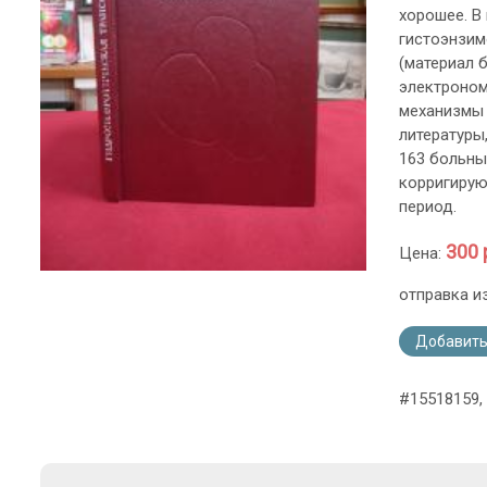
хорошее. В
гистоэнзим
(материал 
электроном
механизмы 
литературы
163 больны
корригирую
период.
300 
Цена:
отправка и
Добавить
#15518159, 