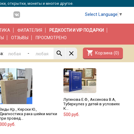
рки, открытки, монеты и многое другое.
Select Language
▼
ТИКА
ФИЛАТЕЛИЯ
РЕДКОСТИ И VIP ПОДАРКИ
ТЫ
ОТЗЫВЫ
ПРОСМОТРЕНО
shopping_cart
Корзина (
0
)
-
а:
Лугинова Е.Ф., Аксенова В.А,
Туберкулез у детей в условиях
К...
Виды Кр., Керски Ю.,
Диагностика рака шейки матки
500 руб.
при провед...
300 руб.