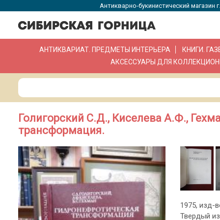
Антикварно-букинистический магазин г.
АНТИКВАРИАТ. ПРЕДМЕТЫ ИНТЕРЬЕРА
КНИГИ. ГА
АКСЕССУАРЫ ДЛЯ КОЛЛЕКЦИОН
Голигорский С.Д., Киселева А.Ф., Гехм
трансформация.
1975, изд-во
Твердый из