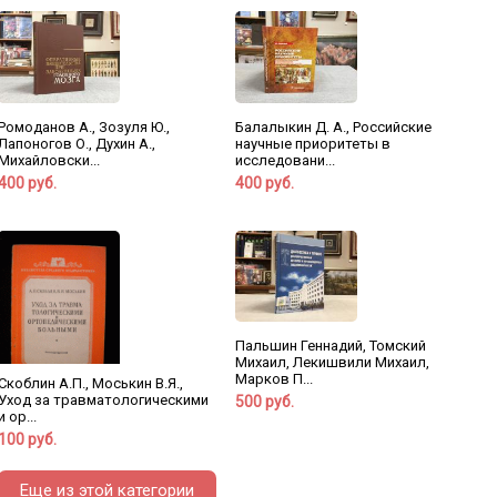
Ромоданов А., Зозуля Ю.,
Балалыкин Д. А., Российские
Лапоногов О., Духин А.,
научные приоритеты в
Михайловски...
исследовани...
400 руб.
400 руб.
Пальшин Геннадий, Томский
Михаил, Лекишвили Михаил,
Марков П...
Скоблин А.П., Моськин В.Я.,
Уход за травматологическими
500 руб.
и ор...
100 руб.
Еще из этой категории