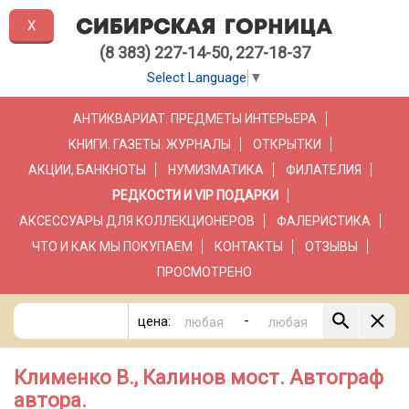
X
(8 383) 227-14-50, 227-18-37
Select Language
▼
АНТИКВАРИАТ. ПРЕДМЕТЫ ИНТЕРЬЕРА
КНИГИ. ГАЗЕТЫ. ЖУРНАЛЫ
ОТКРЫТКИ
АКЦИИ, БАНКНОТЫ
НУМИЗМАТИКА
ФИЛАТЕЛИЯ
РЕДКОСТИ И VIP ПОДАРКИ
АКСЕССУАРЫ ДЛЯ КОЛЛЕКЦИОНЕРОВ
ФАЛЕРИСТИКА
ЧТО И КАК МЫ ПОКУПАЕМ
КОНТАКТЫ
ОТЗЫВЫ
ПРОСМОТРЕНО
-
цена:
Клименко В., Калинов мост. Автограф
автора.