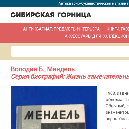
Антикварно-букинистический магазин г.
АНТИКВАРИАТ. ПРЕДМЕТЫ ИНТЕРЬЕРА
КНИГИ. ГА
АКСЕССУАРЫ ДЛЯ КОЛЛЕКЦИОН
Володин Б., Мендель.
Серия биографий: Жизнь замечательных
1968, изд-во
обложка: Т
Обычный, с
знаменитом
черно-белы