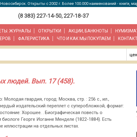
Новосибирск. Открыты с 2002 г. Более 100.000 наименований - книги, ма
(8 383) 227-14-50, 227-18-37
ЗЕТЫ. ЖУРНАЛЫ
ОТКРЫТКИ
АКЦИИ, БАНКНОТЫ
НУМИЗМА
ЕРОВ
ФАЛЕРИСТИКА
ЧТО И КАК МЫ ПОКУПАЕМ
КОНТАК
цен
 людей. Вып. 17 (458).
: Молодая гвардия, город: Москва, стр. : 256 с., ил.,
вердый издательский переплет с суперобложкой, формат:
остояние: Хорошее. . Биографическая повесть о
 биологе Георге Иоганне Менделе (1822-1884). Есть
е иллюстрации на отдельных листах.