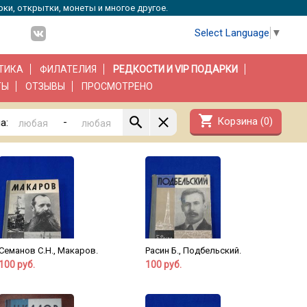
рки, открытки, монеты и многое другое.
Select Language
▼
ТИКА
ФИЛАТЕЛИЯ
РЕДКОСТИ И VIP ПОДАРКИ
ТЫ
ОТЗЫВЫ
ПРОСМОТРЕНО
shopping_cart
Корзина (
0
)
-
а:
Семанов С.Н., Макаров.
Расин Б., Подбельский.
100 руб.
100 руб.