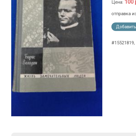
100 
Цена:
отправка и
Добавить
#15521819,