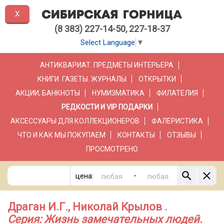
X
(8 383) 227-14-50, 227-18-37
Select Language
▼
АНТИКВАРИАТ. ПРЕДМЕТЫ ИНТЕРЬЕРА
КНИГИ. ГАЗЕТЫ. ЖУРНАЛЫ
ОТКРЫТКИ
АКЦИИ, БАНКНОТЫ
НУМИЗМАТИКА
ФИЛАТЕЛИЯ
РЕДКОСТИ И VIP ПОДАРКИ
АКСЕССУАРЫ ДЛЯ КОЛЛЕКЦИОНЕРОВ
ФАЛЕРИСТИКА
ЧТО И КАК МЫ ПОКУПАЕМ
КОНТАКТЫ
ОТЗЫВЫ
ПРОСМОТРЕНО
-
цена:
Драган И.Г., Николай Крылов .
Серия: Жизнь замечательных людей.