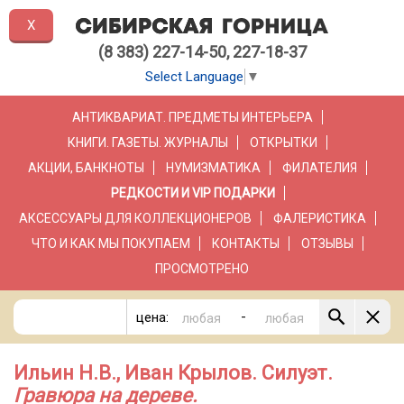
X
(8 383) 227-14-50, 227-18-37
Select Language
▼
АНТИКВАРИАТ. ПРЕДМЕТЫ ИНТЕРЬЕРА
КНИГИ. ГАЗЕТЫ. ЖУРНАЛЫ
ОТКРЫТКИ
АКЦИИ, БАНКНОТЫ
НУМИЗМАТИКА
ФИЛАТЕЛИЯ
РЕДКОСТИ И VIP ПОДАРКИ
АКСЕССУАРЫ ДЛЯ КОЛЛЕКЦИОНЕРОВ
ФАЛЕРИСТИКА
ЧТО И КАК МЫ ПОКУПАЕМ
КОНТАКТЫ
ОТЗЫВЫ
ПРОСМОТРЕНО
-
цена:
Ильин Н.В., Иван Крылов. Силуэт.
Гравюра на дереве.